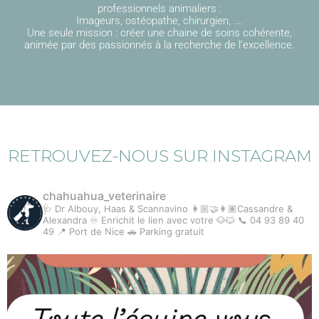
professionnels animaliers :
Imageurs, ostéopathe, chirurgien, ….
Une seule mission : créer une chaine de soins cohérente,
animée par des passionnés à la recherche de l’excellence.
RETROUVEZ-NOUS SUR INSTAGRAM
chahuahua_veterinaire
🩺 Dr Albouy, Haas & Scannavino
👩🏼‍🤝‍👩🏽Cassandre &
Alexandra
♾ Enrichit le lien avec votre 🐶🐱
📞 04 93 89 40
49
📍 Port de Nice
🚗 Parking gratuit